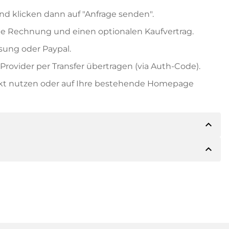
nd klicken dann auf "Anfrage senden".
e Rechnung und einen optionalen Kaufvertrag.
ung oder Paypal.
rovider per Transfer übertragen (via Auth-Code).
ekt nutzen oder auf Ihre bestehende Homepage
expand_less
expand_less
ils der Zahlung mitteilen. Der Inhaber wird Ihnen
sch auch Paypal oder weitere Zahlungsmethoden
 Rechnung senden. Bei größeren Kaufpreisen
Kaufvertrag.
 Domainnamen und die Rechnungsnummer an.