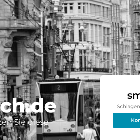
sm
rch.de
Schlagen 
en Sie diese
Kon