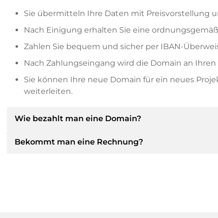
Sie übermitteln Ihre Daten mit Preisvorstellung u
Nach Einigung erhalten Sie eine ordnungsgemäß
Zahlen Sie bequem und sicher per IBAN-Überweis
Nach Zahlungseingang wird die Domain an Ihren P
Sie können Ihre neue Domain für ein neues Proj
weiterleiten.
Wie bezahlt man eine Domain?
Bekommt man eine Rechnung?
Nach einer Einigung wird der Inhaber Ihnen die Deta
dann die SEPA Bankdetails mitteilen und auf Wun
anbieten.
Ja, der Verkäufer wird Ihnen eine ordnungsgemäße
bekommen Sie auf Wunsch auch einen zusätzlichen 
Bitte geben Sie bei der Überweisung immer den