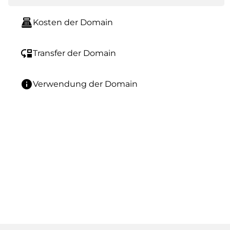
point_of_sale
Kosten der Domain
move_down
Transfer der Domain
info
Verwendung der Domain