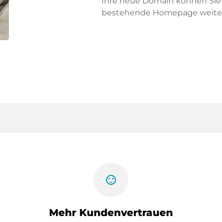
Ihre neue Domain können Sie f
bestehende Homepage weiter
sentiment_satisfied
Mehr Kundenvertrauen