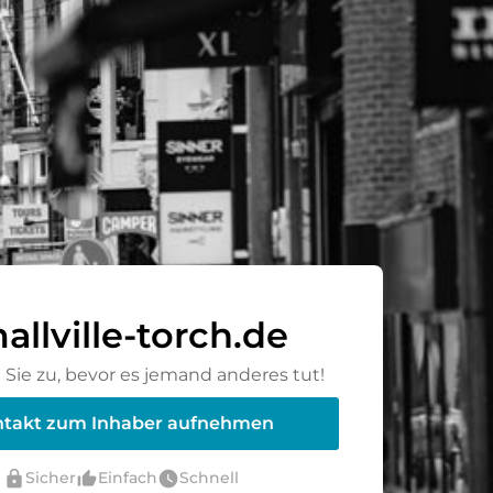
allville-torch.de
Sie zu, bevor es jemand anderes tut!
takt zum Inhaber aufnehmen
lock
thumb_up_alt
watch_later
Sicher
Einfach
Schnell