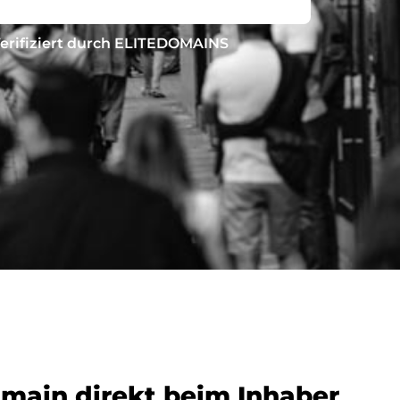
erifiziert durch ELITEDOMAINS
omain direkt beim Inhaber