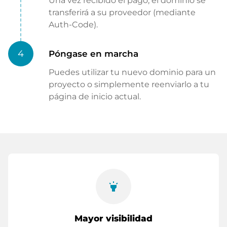
Una vez recibido el pago, el dominio se
transferirá a su proveedor (mediante
Auth-Code).
4
Póngase en marcha
Puedes utilizar tu nuevo dominio para un
proyecto o simplemente reenviarlo a tu
página de inicio actual.
highlight
Mayor visibilidad