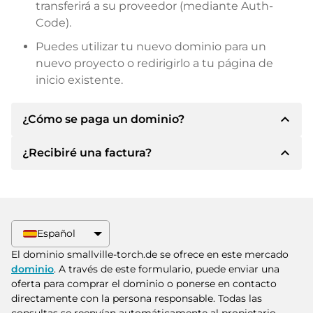
transferirá a su proveedor (mediante Auth-
Code).
Puedes utilizar tu nuevo dominio para un
nuevo proyecto o redirigirlo a tu página de
inicio existente.
expand_less
¿Cómo se paga un dominio?
expand_less
¿Recibiré una factura?
Tras llegar a un acuerdo, el propietario le
informará de los detalles del pago. A
continuación, el propietario le facilitará los datos
Sí, el vendedor le enviará la factura
bancarios SEPA y, si lo desea, también le ofrecerá
correspondiente. Para precios de compra
Paypal u otros métodos de pago.
superiores, también recibirá un contrato de
Español
compra adicional si lo solicita.
Indique siempre el nombre de dominio y el
El dominio smallville-torch.de se ofrece en este mercado
número de factura al realizar la transferencia.
dominio
. A través de este formulario, puede enviar una
oferta para comprar el dominio o ponerse en contacto
directamente con la persona responsable. Todas las